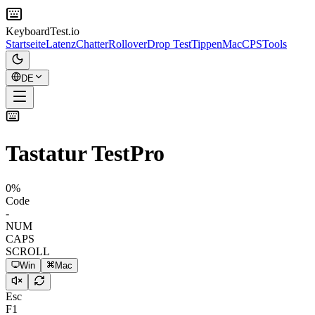
KeyboardTest.io
Startseite
Latenz
Chatter
Rollover
Drop Test
Tippen
Mac
CPS
Tools
DE
Tastatur Test
Pro
0
%
Code
-
NUM
CAPS
SCROLL
Win
Mac
Esc
F1