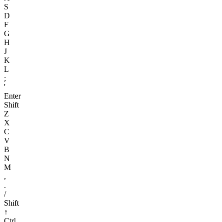
S
D
F
G
H
J
K
L
;
'
Enter
Shift
Z
X
C
V
B
N
M
,
.
/
Shift
↑
Ctrl