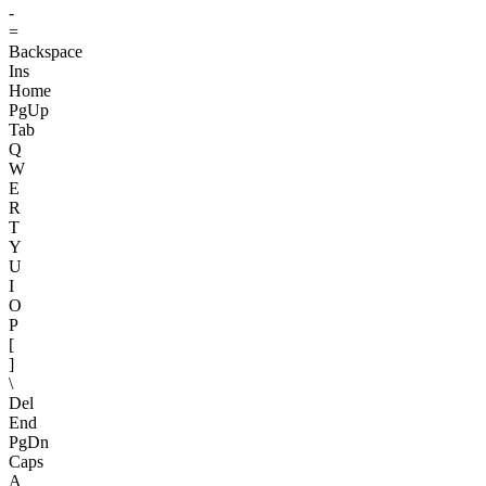
-
=
Backspace
Ins
Home
PgUp
Tab
Q
W
E
R
T
Y
U
I
O
P
[
]
\
Del
End
PgDn
Caps
A