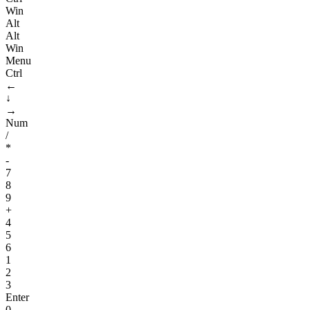
Win
Alt
Alt
Win
Menu
Ctrl
←
↓
→
Num
/
*
-
7
8
9
+
4
5
6
1
2
3
Enter
0