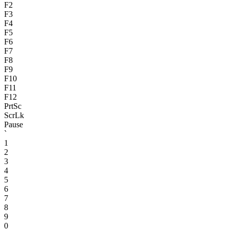
F2
F3
F4
F5
F6
F7
F8
F9
F10
F11
F12
PrtSc
ScrLk
Pause
`
1
2
3
4
5
6
7
8
9
0